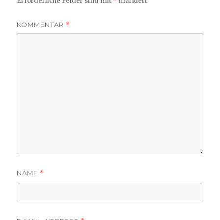
Erforderliche Felder sind mit
*
markiert
KOMMENTAR
*
NAME
*