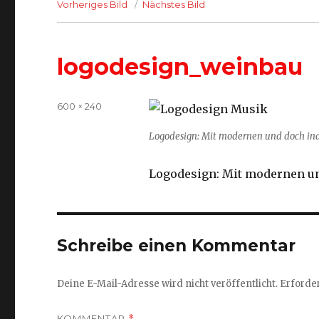
Vorheriges Bild
Nächstes Bild
logodesign_weinbau
Volle
600 × 240
Größe
Logodesign: Mit modernen und doch ind
Logodesign: Mit modernen un
Schreibe einen Kommentar
Deine E-Mail-Adresse wird nicht veröffentlicht.
Erforder
KOMMENTAR
*