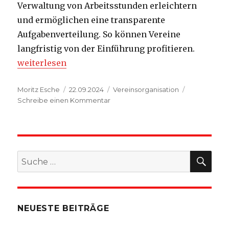
Verwaltung von Arbeitsstunden erleichtern
und ermöglichen eine transparente
Aufgabenverteilung. So können Vereine
langfristig von der Einführung profitieren.
„Arbeitsstunden im Verein“
weiterlesen
Autor
Veröffentlicht
Kategorien
Moritz Esche
22.09.2024
Vereinsorganisation
am
zu
Schreibe einen Kommentar
Arbeitsstunden
im
Verein
SU
Suche
nach:
NEUESTE BEITRÄGE