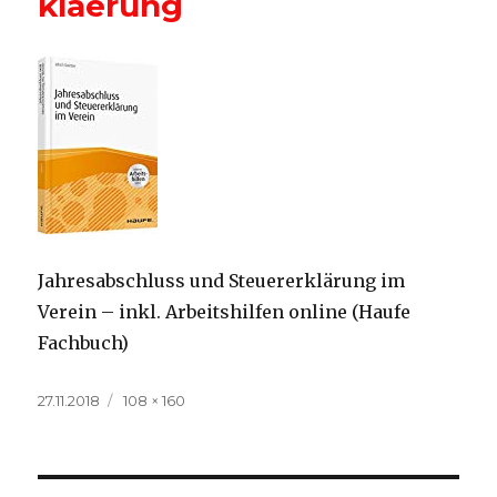
klaerung
Jahresabschluss und Steuererklärung im
Verein – inkl. Arbeitshilfen online (Haufe
Fachbuch)
Veröffentlicht
Volle
27.11.2018
108 × 160
am
Größe